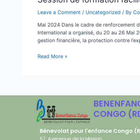
Leave a Comment
/
Uncategorized
/ By
Co
Mai 2024 Dans le cadre de renforcement des
International a organisé, du 20 au 26 Mai 20
gestion financière, la protection contre l’ex
Read More »
BENENFAN
CONGO (R
Bénevolat pour l'enfance Congo (
57, Avenenue de la Mission,