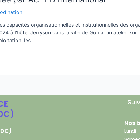
odination
 capacités organisationnelles et institutionnelles des orga
24 à l’hôtel Jerryson dans la ville de Goma, un atelier sur 
ploitation, les …
CE
Sui
DC)
Nos b
RDC)
Lundi 
Samedi